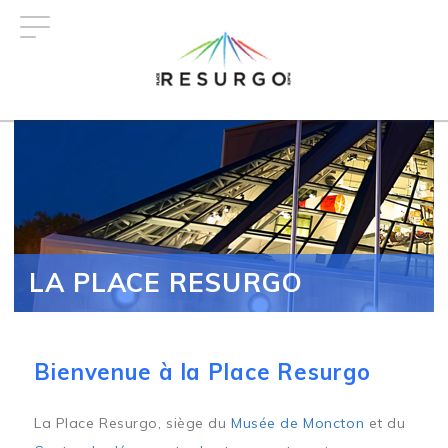
Aller
au
contenu
principal
LA PLACE RESURGO
Bienvenue à la Place Resurgo
La Place Resurgo, siège du
Musée de Moncton
et du