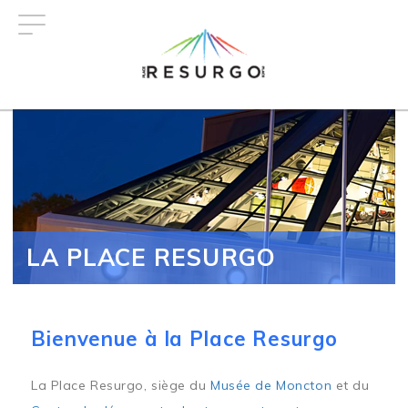
Aller
au
contenu
principal
LA PLACE RESURGO
Bienvenue à la Place Resurgo
La Place Resurgo, siège du
Musée de Moncton
et du