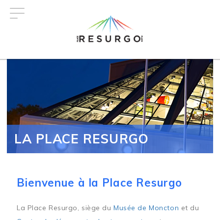
Aller
au
contenu
principal
LA PLACE RESURGO
Bienvenue à la Place Resurgo
La Place Resurgo, siège du
Musée de Moncton
et du