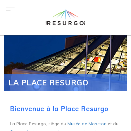
Aller
au
contenu
principal
LA PLACE RESURGO
Bienvenue à la Place Resurgo
La Place Resurgo, siège du
Musée de Moncton
et du