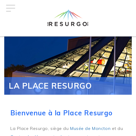
Aller
au
contenu
principal
LA PLACE RESURGO
Bienvenue à la Place Resurgo
La Place Resurgo, siège du
Musée de Moncton
et du