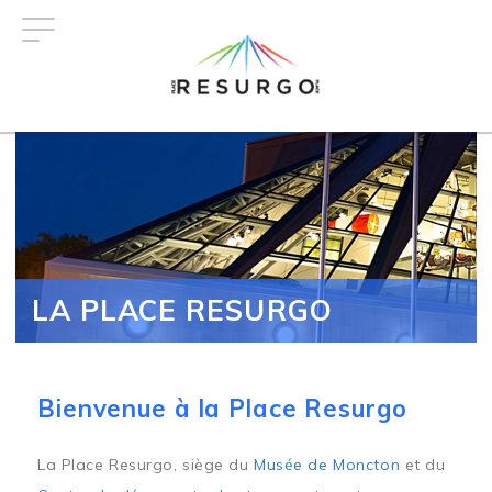
Aller
au
contenu
principal
LA PLACE RESURGO
Bienvenue à la Place Resurgo
La Place Resurgo, siège du
Musée de Moncton
et du