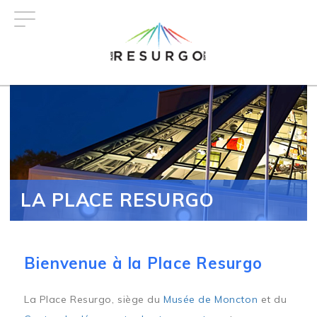
Aller
au
contenu
principal
LA PLACE RESURGO
Bienvenue à la Place Resurgo
La Place Resurgo, siège du
Musée de Moncton
et du