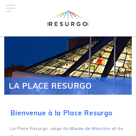
Aller
au
contenu
principal
LA PLACE RESURGO
Bienvenue à la Place Resurgo
La Place Resurgo, siège du
Musée de Moncton
et du