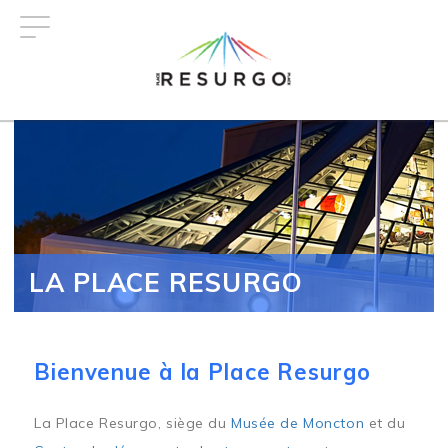
Aller
au
contenu
principal
LA PLACE RESURGO
Bienvenue à la Place Resurgo
La Place Resurgo, siège du
Musée de Moncton
et du