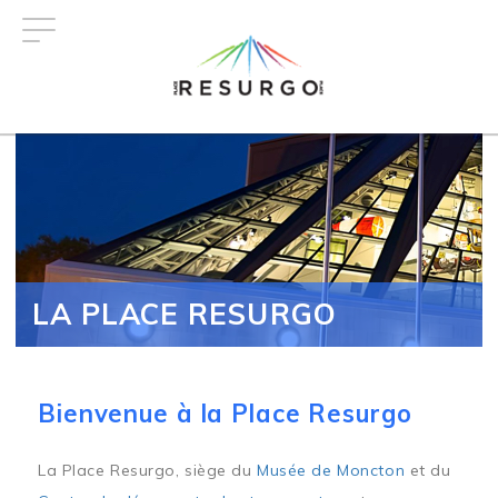
Aller
au
contenu
principal
LA PLACE RESURGO
Bienvenue à la Place Resurgo
La Place Resurgo, siège du
Musée de Moncton
et du