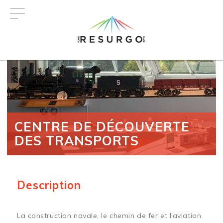
Aller
au
contenu
principal
CENTRE DE DÉCOUVERTE
DES TRANSPORTS
Description
La construction navale, le chemin de fer et l’aviation