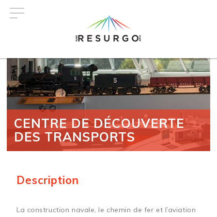
Aller
au
contenu
principal
CENTRE DE DÉCOUVERTE
DES TRANSPORTS
Description
La construction navale, le chemin de fer et l’aviation