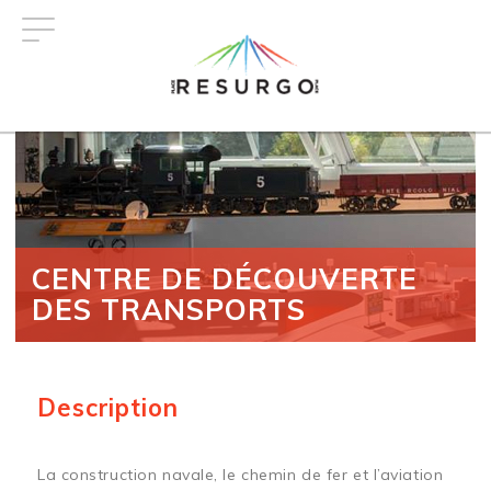
Aller
au
contenu
principal
CENTRE DE DÉCOUVERTE
DES TRANSPORTS
Description
La construction navale, le chemin de fer et l’aviation