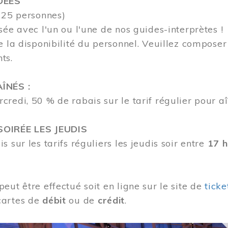
DÉES
 25 personnes)
sée avec l'un ou l'une de nos guides-interprètes !
e la disponibilité du personnel.
Veuillez compose
nts.
ÎNÉS :
redi, 50 % de rabais sur le tarif régulier pour aî
OIRÉE LES JEUDIS
s sur les tarifs réguliers les jeudis soir entre
17 h
eut être effectué soit en ligne sur le site de
tick
cartes de
débit
ou de
crédit
.