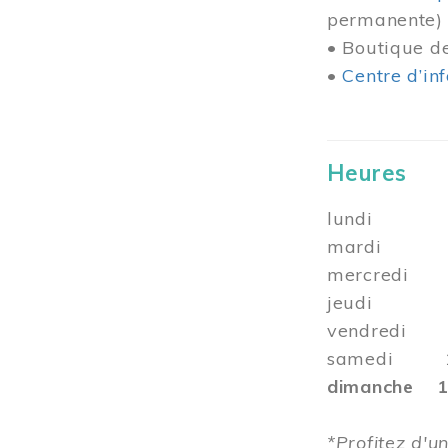
permanente)
• Boutique 
•
Centre d’in
Heures
lundi 10 
mardi 10 
mercredi 1
jeudi
vendredi 10
samedi 10 
dimanche 12
*Profitez d'un