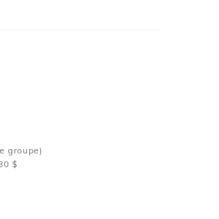
de groupe)
30 $