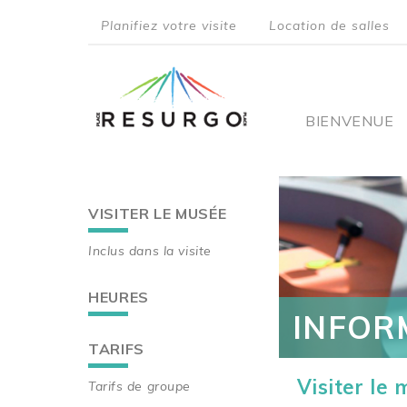
Aller
Planifiez votre visite
Location de salles
au
top
contenu
principal
menu
Main
BIENVENUE
navigati
VISITER LE MUSÉE
Main
Inclus dans la visite
navigation
HEURES
INFOR
TARIFS
Visiter le
Tarifs de groupe