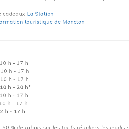
de cadeaux
La Station
formation touristique de Moncton
h - 17 h
h - 17 h
0 h - 17 h
10 h - 20 h*
 h - 17 h
h - 17 h
 h - 17 h
 50 % de rabais sur les tarifs réguliers les jeudis 