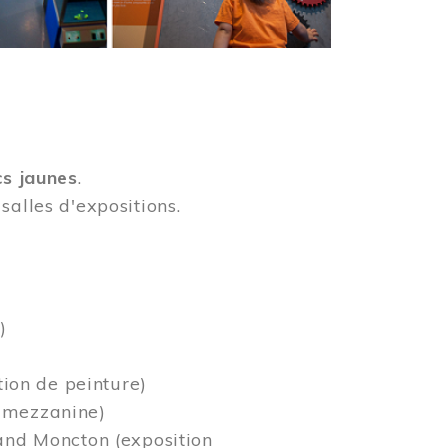
cs jaunes
.
salles d'expositions.
)
tion de peinture)
a mezzanine)
rand Moncton (exposition