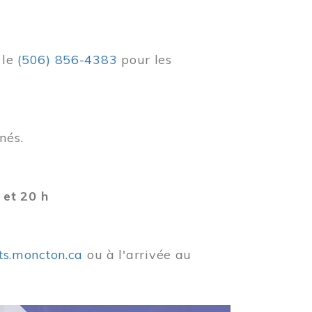
r
le
(506) 856-4383
pour les
nés.
 et 20 h
ets.moncton.ca
ou à l'arrivée au