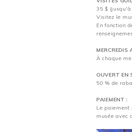
VISITES GUI
35 $ (jusqu'à
Visitez le mu
En fonction d
renseigneme
MERCREDIS A
À chaque merc
OUVERT EN S
50 % de rabai
PAIEMENT :
Le paiement p
musée avec 
Image