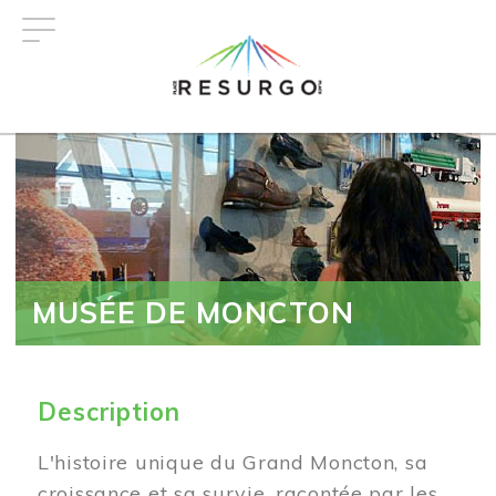
Aller
au
contenu
principal
MUSÉE DE MONCTON
Description
L'histoire unique du Grand Moncton, sa
croissance et sa survie, racontée par les