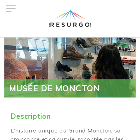
Aller
au
contenu
principal
MUSÉE DE MONCTON
Description
L'histoire unique du Grand Moncton, sa
croissance et sa survie, racontée par les