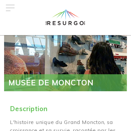
Aller
au
contenu
principal
MUSÉE DE MONCTON
Description
L'histoire unique du Grand Moncton, sa
croissance et sa survie, racontée par les