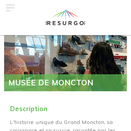
Aller
au
contenu
principal
MUSÉE DE MONCTON
Description
L'histoire unique du Grand Moncton, sa
croissance et sa survie, racontée par les