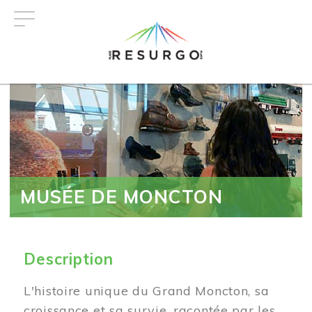
Aller
au
contenu
principal
MUSÉE DE MONCTON
Description
L'histoire unique du Grand Moncton, sa
croissance et sa survie, racontée par les