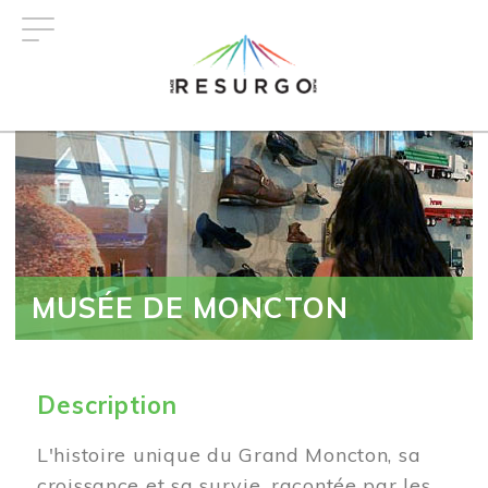
Aller
au
contenu
principal
MUSÉE DE MONCTON
Description
L'histoire unique du Grand Moncton, sa
croissance et sa survie, racontée par les