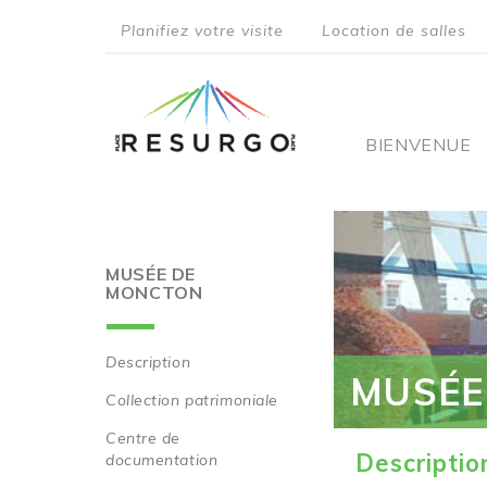
Aller
Planifiez votre visite
Location de salles
au
top
contenu
principal
menu
Main
BIENVENUE
navigati
MUSÉE DE
MONCTON
Description
MUSÉE
Main
Collection patrimoniale
navigation
Centre de
Descriptio
documentation