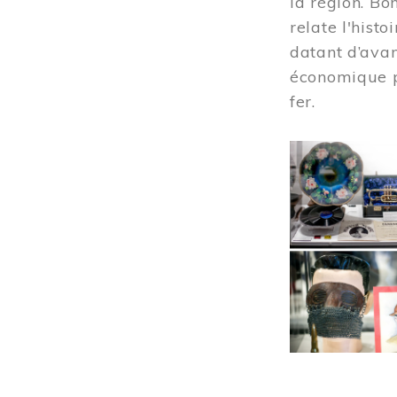
la région. Bo
relate l'hist
datant d’avan
économique pr
fer.