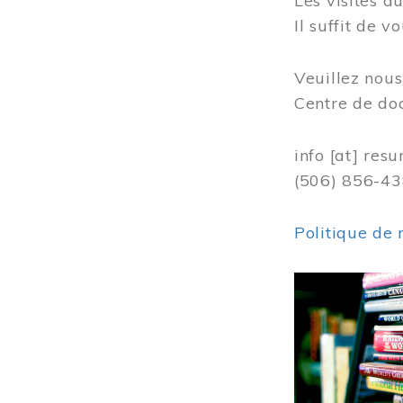
Les visites 
Il suffit de 
Veuillez nou
Centre de do
info
[at]
resu
(506) 856-4
Politique de 
Image