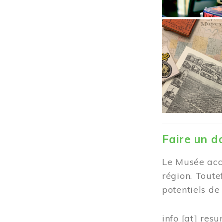
Faire un d
Le Musée accu
région. Toute
potentiels d
info
[at]
resu