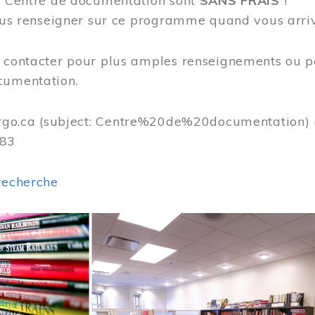
au Centre de documentation sont
SANS FRAIS
!
vous renseigner sur ce programme quand vous arri
s contacter pour plus amples renseignements ou p
cumentation.
rgo.ca
(subject: Centre%20de%20documentation)
383
recherche