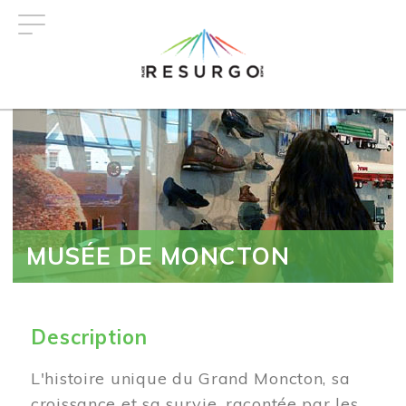
Aller
au
contenu
principal
MUSÉE DE MONCTON
Description
L'histoire unique du Grand Moncton, sa
croissance et sa survie, racontée par les