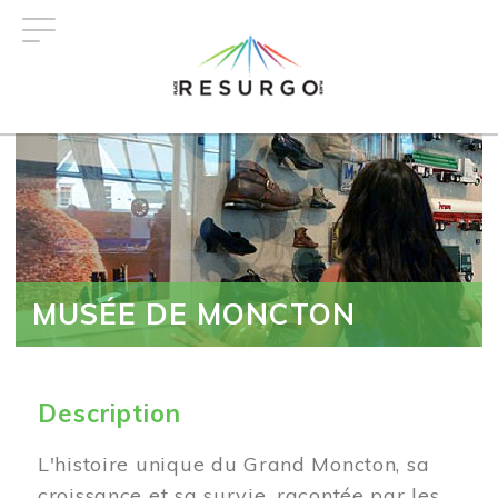
Aller
au
contenu
principal
MUSÉE DE MONCTON
Description
L'histoire unique du Grand Moncton, sa
croissance et sa survie, racontée par les