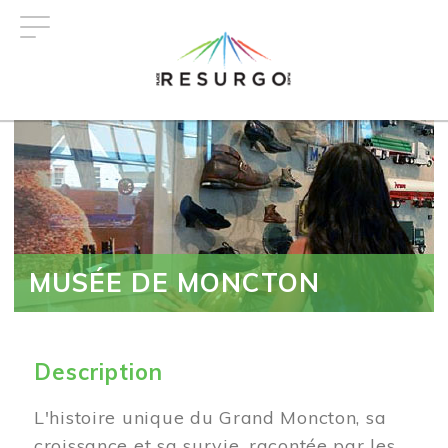
Aller
au
contenu
principal
MUSÉE DE MONCTON
Description
L'histoire unique du Grand Moncton, sa
croissance et sa survie, racontée par les