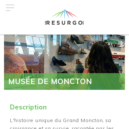
Aller
au
contenu
principal
MUSÉE DE MONCTON
Description
L'histoire unique du Grand Moncton, sa
croissance et sa survie, racontée par les