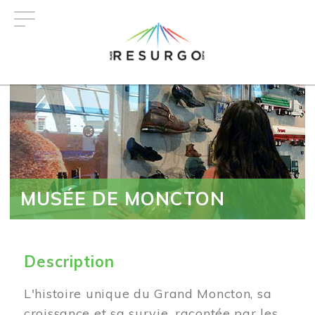
Aller
au
contenu
principal
MUSÉE DE MONCTON
Description
L'histoire unique du Grand Moncton, sa
croissance et sa survie, racontée par les