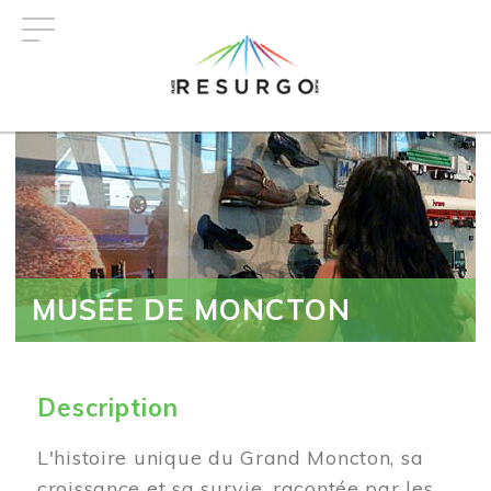
Aller
au
contenu
principal
MUSÉE DE MONCTON
Description
L'histoire unique du Grand Moncton, sa
croissance et sa survie, racontée par les