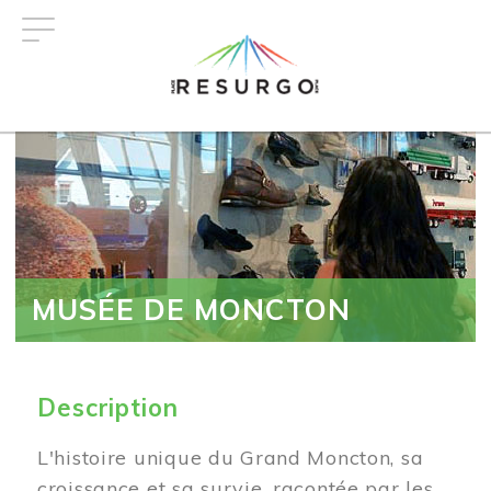
Aller
au
contenu
principal
MUSÉE DE MONCTON
Description
L'histoire unique du Grand Moncton, sa
croissance et sa survie, racontée par les