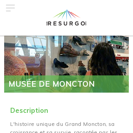
Aller
au
contenu
principal
MUSÉE DE MONCTON
Description
L'histoire unique du Grand Moncton, sa
croissance et sa survie, racontée par les