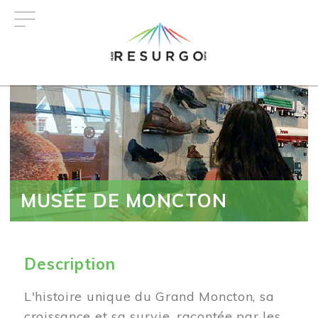
Aller
au
contenu
principal
MUSÉE DE MONCTON
Description
L'histoire unique du Grand Moncton, sa
croissance et sa survie, racontée par les