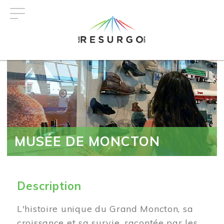
Aller
au
contenu
principal
MUSÉE DE MONCTON
Description
L'histoire unique du Grand Moncton, sa
croissance et sa survie, racontée par les