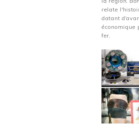
la région. Bo
relate l'hist
datant d’avan
économique pr
fer.