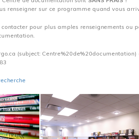
au Centre de documentation sont
SANS FRAIS
!
vous renseigner sur ce programme quand vous arri
s contacter pour plus amples renseignements ou p
cumentation.
rgo.ca
(subject: Centre%20de%20documentation)
383
recherche