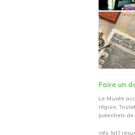
Faire un d
Le Musée accu
région. Toute
potentiels d
info
[at]
resu