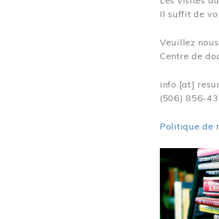
Les visites 
Il suffit de 
Veuillez nou
Centre de do
info
[at]
resu
(506) 856-4
Politique de 
Image