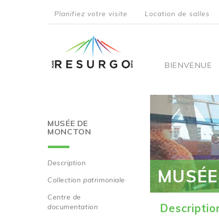
Aller
Planifiez votre visite
Location de salles
au
top
contenu
principal
menu
Main
BIENVENUE
navigati
MUSÉE DE
MONCTON
Description
MUSÉE
Main
Collection patrimoniale
navigation
Centre de
Descriptio
documentation