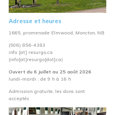
Adresse et heures
1665, promenade Elmwood, Moncton, NB
(506) 856-4383
info
[at]
resurgo.ca
(info[at]resurgo[dot]ca)
Ouvert du 6 juillet au 25 août 2026
lundi-mardi : de 9 h à 16 h
Admission gratuite, les dons sont
acceptés
Image