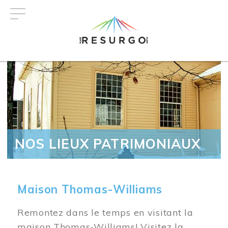
Aller
au
contenu
principal
NOS LIEUX PATRIMONIAUX
Maison Thomas-Williams
Remontez dans le temps en visitant la
maison Thomas-Williams! Visitez la