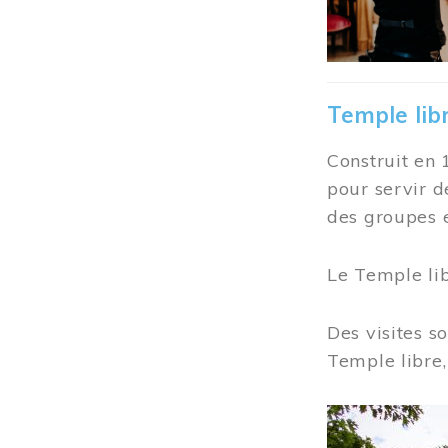
Temple lib
Construit en 
pour servir d
des groupes e
Le Temple li
Des visites s
Temple libre,
Image