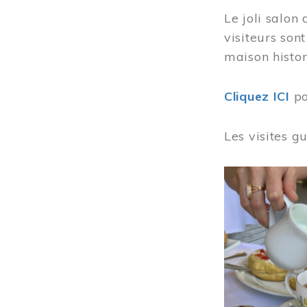
Le joli salon
visiteurs son
maison histor
Cliquez ICI
po
Les visites g
Image