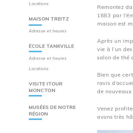
Locations
Remontez dan
1883 par l’ém
MAISON TREITZ
maison est m
Adresse et heures
Après un imp
ÉCOLE TANKVILLE
vie à l’un d
salon de thé 
Adresse et heures
Locations
Bien que cert
ravis d’accue
VISITE ITOUR
MONCTON
de nouveaux i
MUSÉES DE NOTRE
Venez profite
RÉGION
avons très hâ
Image