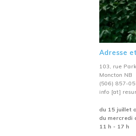
Adresse e
103, rue Par
Moncton NB
(506) 857-0
info
[at]
resu
du 15 juillet
du mercredi 
11 h - 17 h