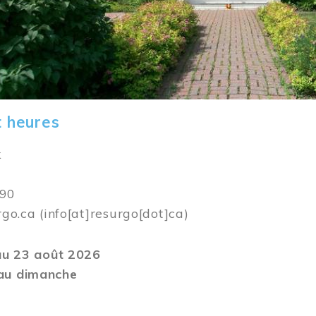
t heures
k
590
rgo.ca
(info[at]resurgo[dot]ca)
 au 23 août 2026
au dimanche