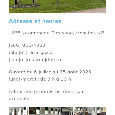
Adresse et heures
1665, promenade Elmwood, Moncton, NB
(506) 856-4383
info
[at]
resurgo.ca
(info[at]resurgo[dot]ca)
Ouvert du 6 juillet au 25 août 2026
lundi-mardi : de 9 h à 16 h
Admission gratuite, les dons sont
acceptés
Image