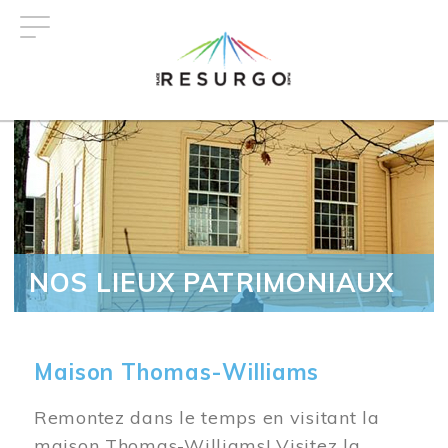
Aller
au
contenu
principal
NOS LIEUX PATRIMONIAUX
Maison Thomas-Williams
Remontez dans le temps en visitant la
maison Thomas-Williams! Visitez la