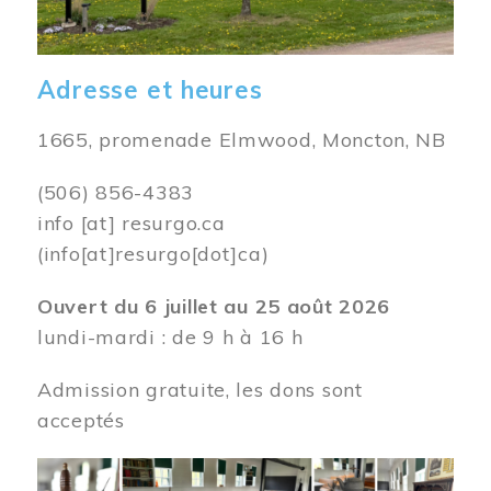
Adresse et heures
1665, promenade Elmwood, Moncton, NB
(506) 856-4383
info
[at]
resurgo.ca
(info[at]resurgo[dot]ca)
Ouvert du 6 juillet au 25 août 2026
lundi-mardi : de 9 h à 16 h
Admission gratuite, les dons sont
acceptés
Image