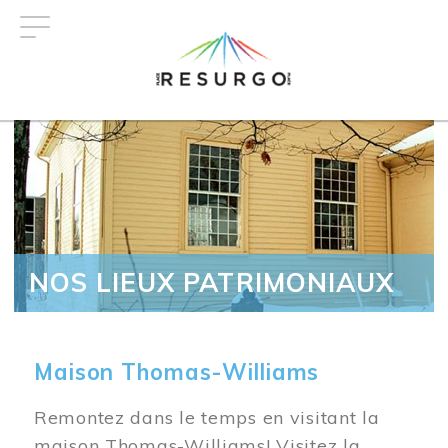
Aller
au
contenu
principal
NOS LIEUX PATRIMONIAUX
Maison Thomas-Williams
Remontez dans le temps en visitant la
maison Thomas-Williams! Visitez la