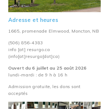
Adresse et heures
1665, promenade Elmwood, Moncton, NB
(506) 856-4383
info
[at]
resurgo.ca
(info[at]resurgo[dot]ca)
Ouvert du 6 juillet au 25 août 2026
lundi-mardi : de 9 h à 16 h
Admission gratuite, les dons sont
acceptés
Image