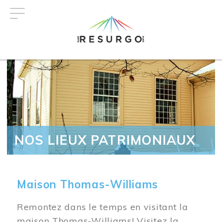
Aller
au
contenu
principal
NOS LIEUX PATRIMONIAUX
Maison Thomas-Williams
Remontez dans le temps en visitant la
maison Thomas-Williams! Visitez la