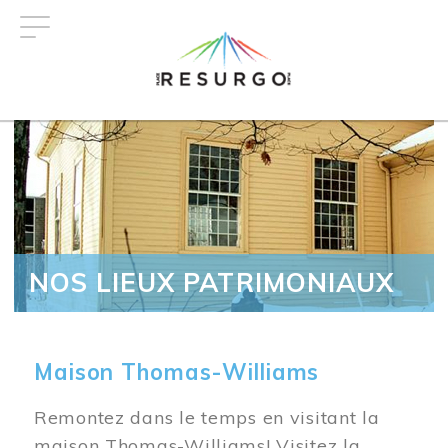
Aller
au
contenu
principal
NOS LIEUX PATRIMONIAUX
Maison Thomas-Williams
Remontez dans le temps en visitant la
maison Thomas-Williams! Visitez la