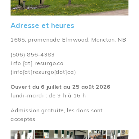
Adresse et heures
1665, promenade Elmwood, Moncton, NB
(506) 856-4383
info
[at]
resurgo.ca
(info[at]resurgo[dot]ca)
Ouvert du 6 juillet au 25 août 2026
lundi-mardi : de 9 h à 16 h
Admission gratuite, les dons sont
acceptés
Image