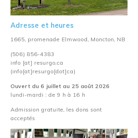
Adresse et heures
1665, promenade Elmwood, Moncton, NB
(506) 856-4383
info
[at]
resurgo.ca
(info[at]resurgo[dot]ca)
Ouvert du 6 juillet au 25 août 2026
lundi-mardi : de 9 h à 16 h
Admission gratuite, les dons sont
acceptés
Image