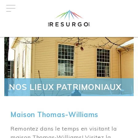
Aller
au
contenu
principal
NOS LIEUX PATRIMONIAUX
Maison Thomas-Williams
Remontez dans le temps en visitant la
maison Thomas-Williams! Visitez la