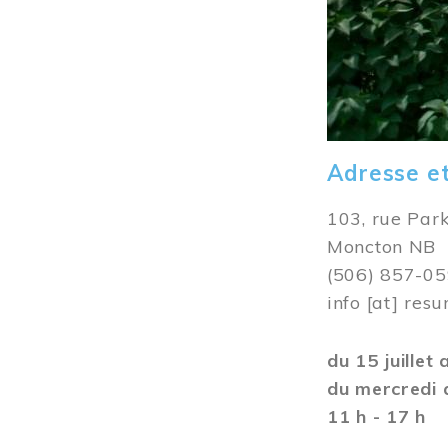
Adresse e
103, rue Par
Moncton NB
(506) 857-0
info
[at]
resu
du 15 juillet
du mercredi 
11 h - 17 h