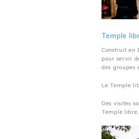
Temple lib
Construit en 
pour servir d
des groupes e
Le Temple li
Des visites s
Temple libre,
Image