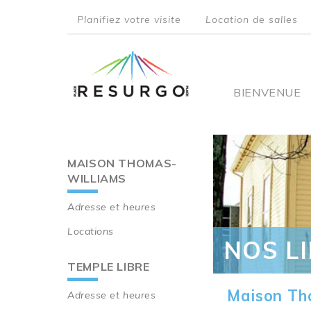
Aller
Planifiez votre visite
Location de salles
au
top
contenu
principal
menu
Main
BIENVENUE
navigati
MAISON THOMAS-
Main
WILLIAMS
navigation
Adresse et heures
Locations
NOS L
TEMPLE LIBRE
Maison Th
Adresse et heures