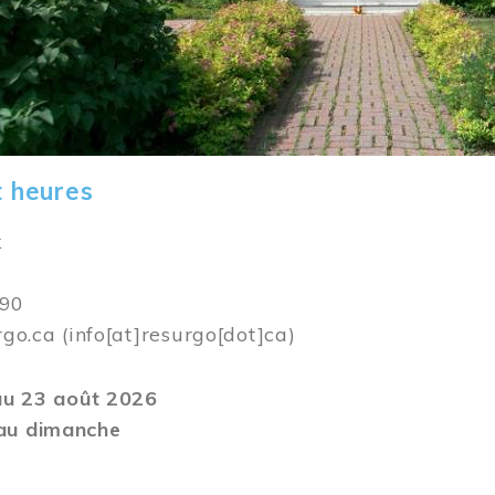
t heures
k
590
rgo.ca
(info[at]resurgo[dot]ca)
 au 23 août 2026
au dimanche