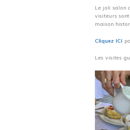
Le joli salon
visiteurs son
maison histor
Cliquez ICI
po
Les visites g
Image