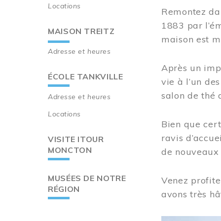
Locations
Remontez dan
1883 par l’ém
MAISON TREITZ
maison est m
Adresse et heures
Après un imp
ÉCOLE TANKVILLE
vie à l’un d
salon de thé 
Adresse et heures
Locations
Bien que cert
ravis d’accue
VISITE ITOUR
MONCTON
de nouveaux i
MUSÉES DE NOTRE
Venez profite
RÉGION
avons très hâ
Image