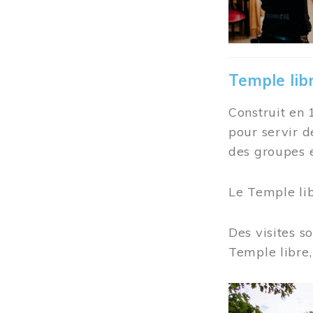
Temple lib
Construit en 
pour servir d
des groupes e
Le Temple li
Des visites s
Temple libre,
Image