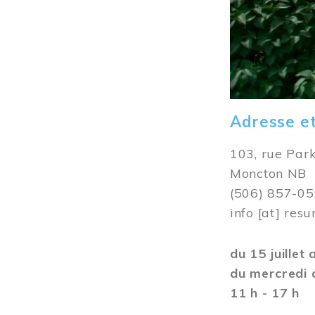
Adresse e
103, rue Par
Moncton NB
(506) 857-0
info
[at]
resu
du 15 juillet
du mercredi 
11 h - 17 h