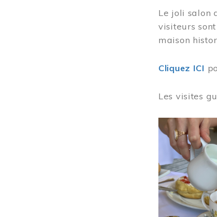
Le joli salon
visiteurs son
maison histor
Cliquez ICI
po
Les visites g
Image