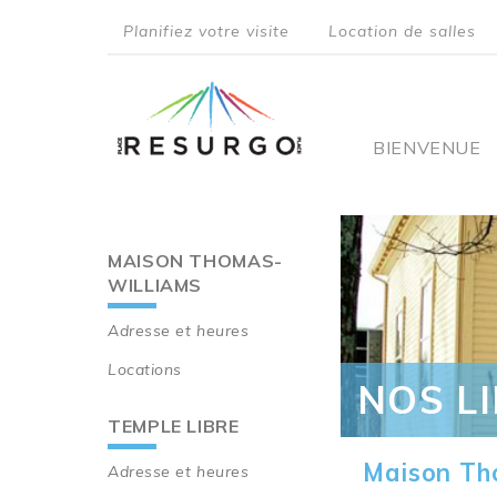
Aller
Planifiez votre visite
Location de salles
au
top
contenu
principal
menu
Main
BIENVENUE
navigati
MAISON THOMAS-
Main
WILLIAMS
navigation
Adresse et heures
Locations
NOS L
TEMPLE LIBRE
Maison Th
Adresse et heures