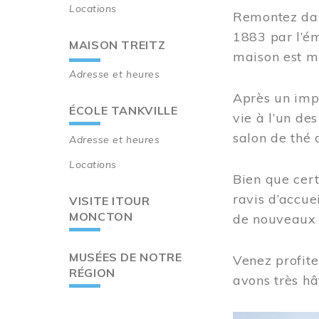
Locations
Remontez dan
1883 par l’ém
MAISON TREITZ
maison est m
Adresse et heures
Après un imp
ÉCOLE TANKVILLE
vie à l’un d
salon de thé 
Adresse et heures
Locations
Bien que cert
ravis d’accue
VISITE ITOUR
MONCTON
de nouveaux i
MUSÉES DE NOTRE
Venez profite
RÉGION
avons très hâ
Image