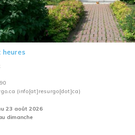
t heures
k
590
rgo.ca
(info[at]resurgo[dot]ca)
 au 23 août 2026
au dimanche