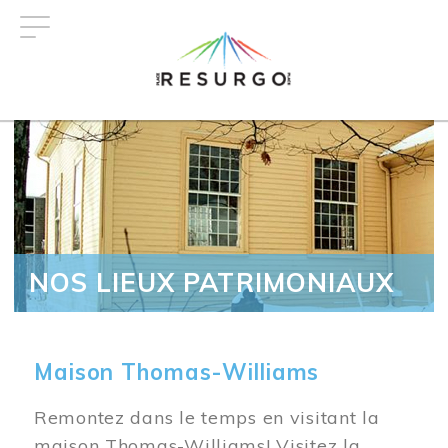
Aller
au
contenu
principal
NOS LIEUX PATRIMONIAUX
Maison Thomas-Williams
Remontez dans le temps en visitant la
maison Thomas-Williams! Visitez la