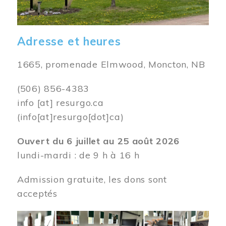
Adresse et heures
1665, promenade Elmwood, Moncton, NB
(506) 856-4383
info
[at]
resurgo.ca
(info[at]resurgo[dot]ca)
Ouvert du 6 juillet au 25 août 2026
lundi-mardi : de 9 h à 16 h
Admission gratuite, les dons sont
acceptés
Image