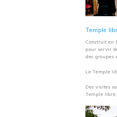
Temple lib
Construit en 
pour servir d
des groupes e
Le Temple li
Des visites s
Temple libre,
Image