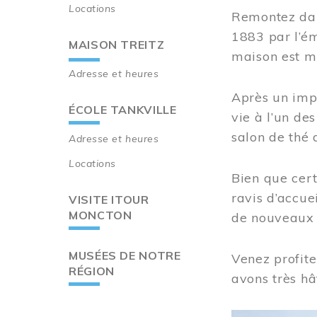
Locations
Remontez dan
1883 par l’ém
MAISON TREITZ
maison est m
Adresse et heures
Après un imp
ÉCOLE TANKVILLE
vie à l’un d
salon de thé 
Adresse et heures
Locations
Bien que cert
ravis d’accue
VISITE ITOUR
MONCTON
de nouveaux i
MUSÉES DE NOTRE
Venez profite
RÉGION
avons très hâ
Image