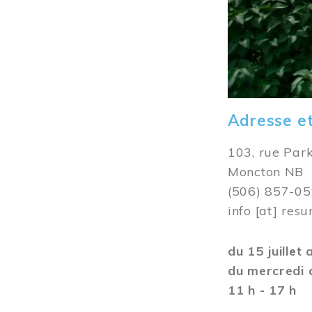
Adresse e
103, rue Par
Moncton NB
(506) 857-0
info
[at]
resu
du 15 juillet
du mercredi 
11 h - 17 h