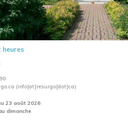
t heures
k
590
rgo.ca
(info[at]resurgo[dot]ca)
 au 23 août 2026
au dimanche