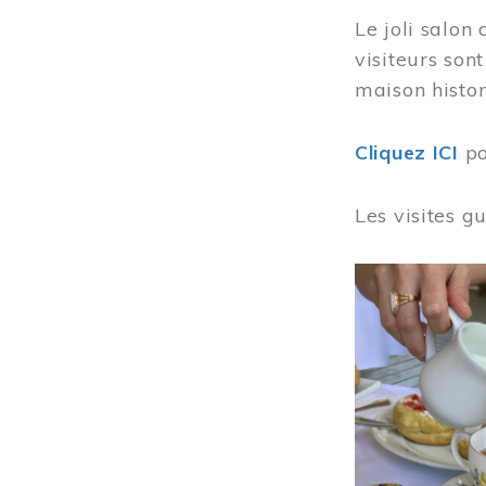
Le joli salon
visiteurs son
maison histor
Cliquez ICI
po
Les visites g
Image