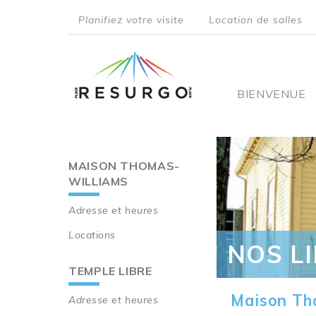
Aller
Planifiez votre visite
Location de salles
au
top
contenu
principal
menu
Main
BIENVENUE
navigati
MAISON THOMAS-
Main
WILLIAMS
navigation
Adresse et heures
Locations
NOS L
TEMPLE LIBRE
Maison Th
Adresse et heures