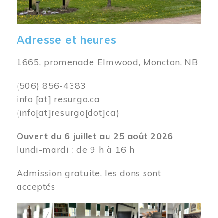
Adresse et heures
1665, promenade Elmwood, Moncton, NB
(506) 856-4383
info
[at]
resurgo.ca
(info[at]resurgo[dot]ca)
Ouvert du 6 juillet au 25 août 2026
lundi-mardi : de 9 h à 16 h
Admission gratuite, les dons sont
acceptés
Image