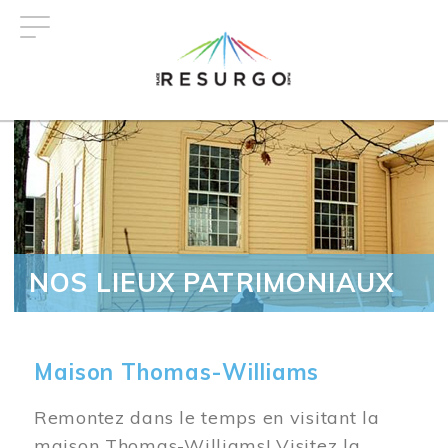
Aller
au
contenu
principal
NOS LIEUX PATRIMONIAUX
Maison Thomas-Williams
Remontez dans le temps en visitant la
maison Thomas-Williams! Visitez la