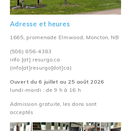
Adresse et heures
1665, promenade Elmwood, Moncton, NB
(506) 856-4383
info
[at]
resurgo.ca
(info[at]resurgo[dot]ca)
Ouvert du 6 juillet au 25 août 2026
lundi-mardi : de 9 h à 16 h
Admission gratuite, les dons sont
acceptés
Image