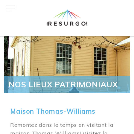
Aller
au
contenu
principal
NOS LIEUX PATRIMONIAUX
Maison Thomas-Williams
Remontez dans le temps en visitant la
maison Thomas-Williams! Visitez la