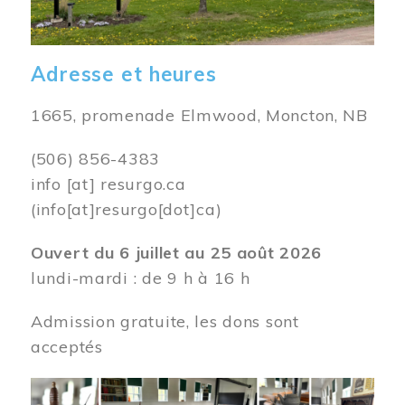
Adresse et heures
1665, promenade Elmwood, Moncton, NB
(506) 856-4383
info
[at]
resurgo.ca
(info[at]resurgo[dot]ca)
Ouvert du 6 juillet au 25 août 2026
lundi-mardi : de 9 h à 16 h
Admission gratuite, les dons sont
acceptés
Image