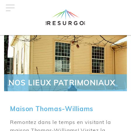
Aller
au
contenu
principal
NOS LIEUX PATRIMONIAUX
Maison Thomas-Williams
Remontez dans le temps en visitant la
maison Thomas-Williams! Visitez la