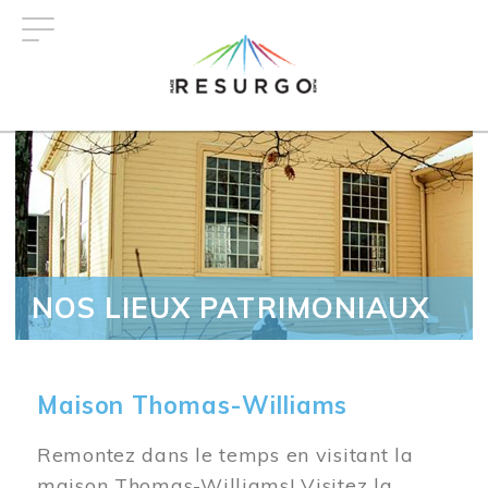
Aller
au
contenu
principal
NOS LIEUX PATRIMONIAUX
Maison Thomas-Williams
Remontez dans le temps en visitant la
maison Thomas-Williams! Visitez la