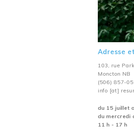
Adresse e
103, rue Par
Moncton NB
(506) 857-0
info
[at]
resu
du 15 juillet
du mercredi 
11 h - 17 h