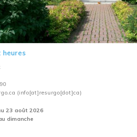
t heures
k
590
rgo.ca
(info[at]resurgo[dot]ca)
 au 23 août 2026
au dimanche