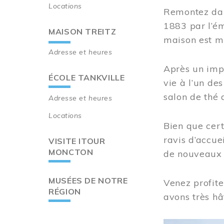
Locations
Remontez dan
1883 par l’ém
MAISON TREITZ
maison est m
Adresse et heures
Après un imp
ÉCOLE TANKVILLE
vie à l’un d
salon de thé 
Adresse et heures
Locations
Bien que cert
ravis d’accue
VISITE ITOUR
MONCTON
de nouveaux i
MUSÉES DE NOTRE
Venez profite
RÉGION
avons très hâ
Image