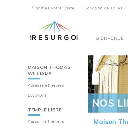
Aller
Planifiez votre visite
Location de salles
au
top
contenu
principal
menu
Main
BIENVENUE
navigati
MAISON THOMAS-
Main
WILLIAMS
navigation
Adresse et heures
Locations
NOS L
TEMPLE LIBRE
Maison Th
Adresse et heures