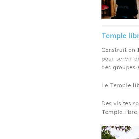
Temple lib
Construit en 
pour servir d
des groupes e
Le Temple li
Des visites s
Temple libre,
Image