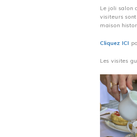
Le joli salon
visiteurs son
maison histor
Cliquez ICI
po
Les visites g
Image