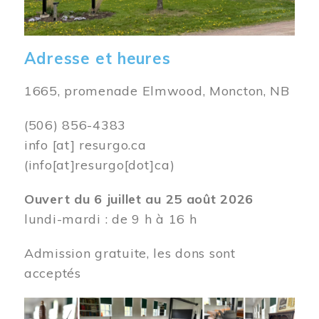
Adresse et heures
1665, promenade Elmwood, Moncton, NB
(506) 856-4383
info
[at]
resurgo.ca
(info[at]resurgo[dot]ca)
Ouvert du 6 juillet au 25 août 2026
lundi-mardi : de 9 h à 16 h
Admission gratuite, les dons sont
acceptés
Image