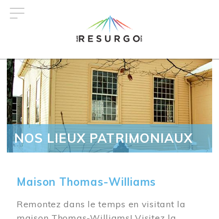
Aller
au
contenu
principal
NOS LIEUX PATRIMONIAUX
Maison Thomas-Williams
Remontez dans le temps en visitant la
maison Thomas-Williams! Visitez la