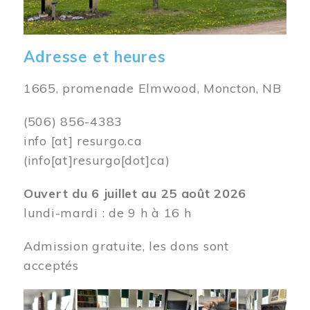
Adresse et heures
1665, promenade Elmwood, Moncton, NB
(506) 856-4383
info
[at]
resurgo.ca
(info[at]resurgo[dot]ca)
Ouvert du 6 juillet au 25 août 2026
lundi-mardi : de 9 h à 16 h
Admission gratuite, les dons sont
acceptés
Image