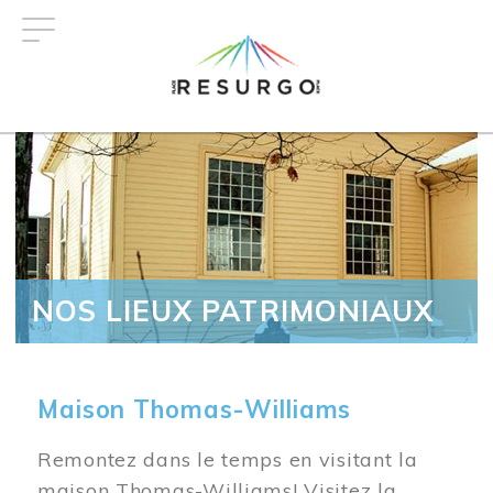
Aller
au
contenu
principal
NOS LIEUX PATRIMONIAUX
Maison Thomas-Williams
Remontez dans le temps en visitant la
maison Thomas-Williams! Visitez la